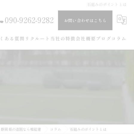
石組みのポイントとは
090-9262-9282
お問い合わせはこちら
くある質問
リクルート
当社の特徴
会社概要
ブログ
コラム
剪定
伐採
庭造り
草刈り
エクステリア
静岡県の造園なら唯総建
コラム
石組みのポイントとは