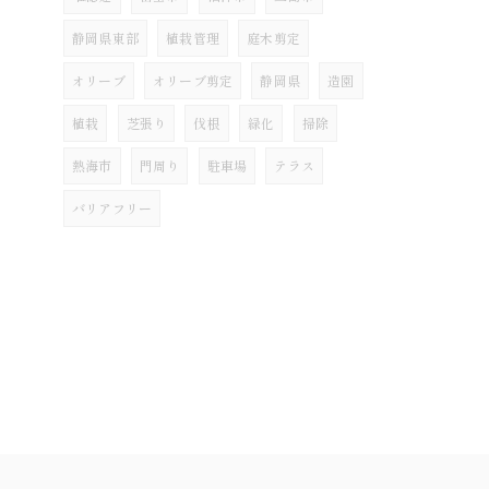
静岡県東部
植栽管理
庭木剪定
オリーブ
オリーブ剪定
静岡県
造園
植栽
芝張り
伐根
緑化
掃除
熱海市
門周り
駐車場
テラス
バリアフリー