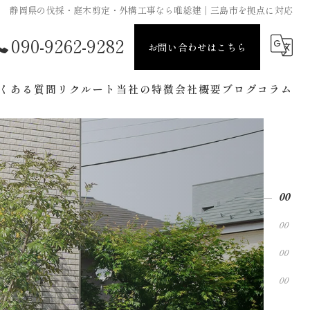
静岡県の伐採・庭木剪定・外構工事なら唯総建｜三島市を拠点に対応
090-9262-9282
お問い合わせはこちら
くある質問
リクルート
当社の特徴
会社概要
ブログ
コラム
剪定
伐採
庭造り
草刈り
エクステリア