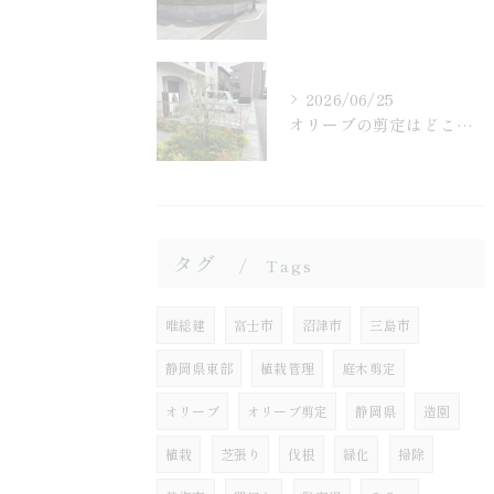
2026/06/25
オリーブの剪定はどこまで切る？プロが見るポイントを解説
タグ
Tags
唯総建
富士市
沼津市
三島市
静岡県東部
植栽管理
庭木剪定
オリーブ
オリーブ剪定
静岡県
造園
植栽
芝張り
伐根
緑化
掃除