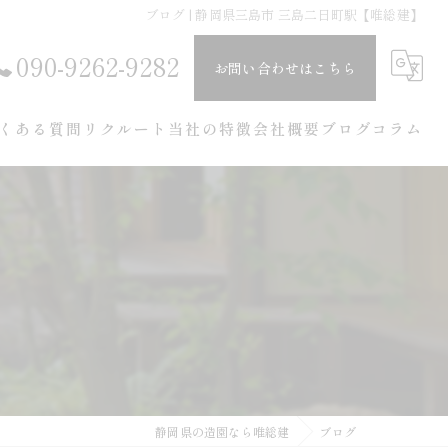
ブログ | 静岡県三島市 三島二日町駅【唯総建】
090-9262-9282
お問い合わせはこちら
くある質問
リクルート
当社の特徴
会社概要
ブログ
コラム
剪定
伐採
庭造り
草刈り
エクステリア
静岡県の造園なら唯総建
ブログ