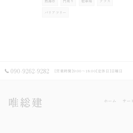
熱海市
門周り
駐車場
テラス
バリアフリー
090-9262-9282
[営業時間]9:00～18:00[定休日]日曜日
ホーム
サー