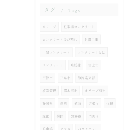
タグ
Tags
オリーブ
駐車場コンクリート
コンクリートひび割れ
外溝工事
土間コンクリート
コンクリートとは
コンクリート
唯総建
富士市
沼津市
三島市
静岡県東部
植栽管理
庭木剪定
オリーブ剪定
静岡県
造園
植栽
芝張り
伐根
緑化
掃除
熱海市
門周り
駐車場
テラス
バリアフリー