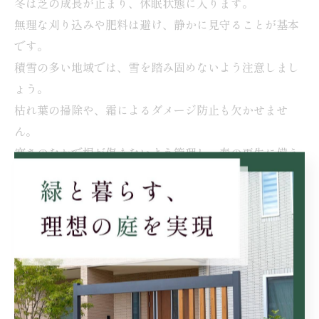
冬は芝の成長が止まり、休眠状態に入ります。
無理な刈り込みや肥料は避け、静かに見守ることが基本
です。
積雪の多い地域では、雪を踏み固めないよう注意しまし
ょう。
枯れ葉の掃除や、霜によるダメージ防止も欠かせませ
ん。
寒さのなかで根が傷まないよう管理し、春の再生に備え
ましょう。
まとめ