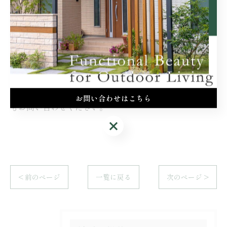
芝生をきれいに維持するには、四季に応じたお手入れが
欠かせません。
年間を通じた適切な管理によって、芝生は美しい緑を保
ち、庭全体の景観も整うでしょう。
『唯総建』は、静岡県にて造園業を行っている会社で
す。
芝生のメンテナンスにも対応しておりますので、いつで
お問い合わせはこちら
もお問い合わせください。
お問い合わせはこちら
< 前のページ
一覧に戻る
次のページ >