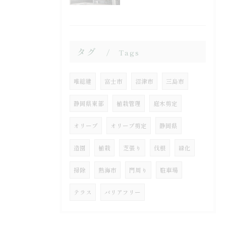
タグ
Tags
唯総建
富士市
沼津市
三島市
静岡県東部
植栽管理
庭木剪定
オリーブ
オリーブ剪定
静岡県
造園
植栽
芝張り
伐根
緑化
掃除
熱海市
門周り
駐車場
テラス
バリアフリー