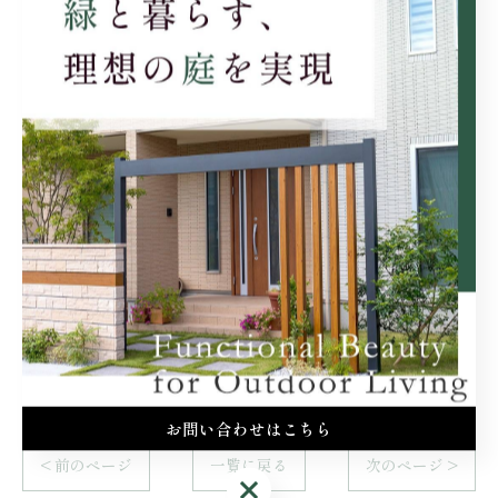
エクステリアの色選びでは、建物全体の調和を考えなが
らスタイルを決めた、お手入れについても考慮するのが
ポイントです。
何を重視するかを迷った場合は、業者に相談しながら色
選びを進めてもいいでしょう。
静岡県の『唯総建』では、エクステリアの施工を行って
います。
住まいに合わせた色選びについてもアドバイスいたしま
すので、お悩みの際はお気軽にご相談ください。
お問い合わせはこちら
< 前のページ
一覧に戻る
次のページ >
お問い合わせはこちら